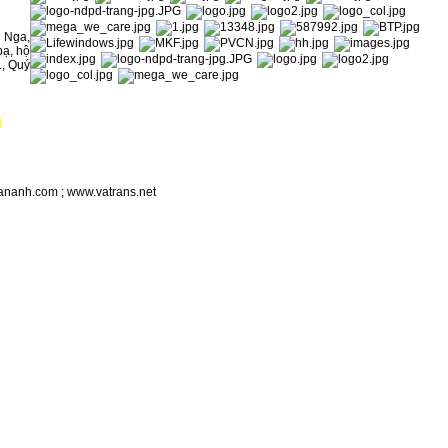
g Nga,
bạ, hộ
., Quý
)
ananh.com ; www.vatrans.net