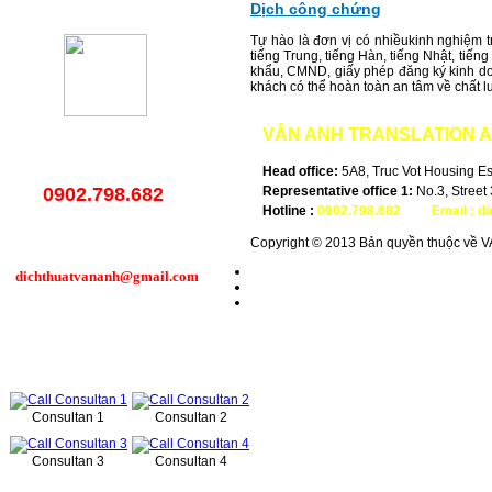
Dịch công chứng
Tự hào là đơn vị có nhiềukinh nghiệm t
tiếng Trung, tiếng Hàn, tiếng Nhật, tiến
khẩu, CMND, giấy phép đăng ký kinh do
khách có thể hoàn toàn an tâm về chất l
VÂN ANH
TRANSLATION A
Head office:
5A8, Truc Vot Housing Esta
0902.798.682
Representative office 1:
No.3, Street
Hotline :
0902.798.682
-
Email :
d
Copyright © 2013 Bản quyền thuộc về V
dichthuatvananh@gmail.com
Online support
Consultan 1
Consultan 2
Consultan 3
Consultan 4
Services