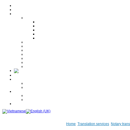
Home
About us
Our services
Translation services
Multilingual translation
Specialized translation
Notary translation
Website translation
Translation Correction
Interpretation services
Consular legalization - certification services
Visa services
Copy certification services
Input services
Events
Gift services
Promotion news
Free Quote
Career
Recruitment news
Application forms
Photo gallery
Gift
Others
Contact us
Home
Translation services
Notary trans
Hotline