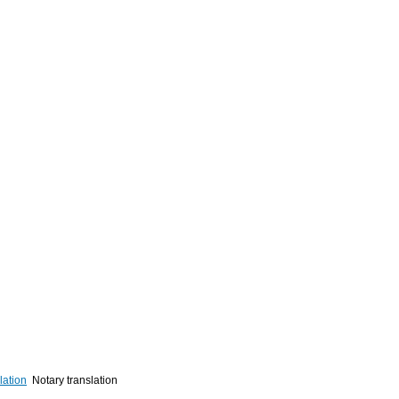
lation
Notary translation