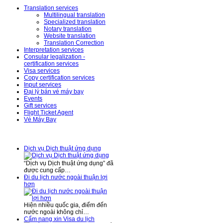
Translation services
Multilingual translation
Specialized translation
Notary translation
Website translation
Translation Correction
Interpretation services
Consular legalization -
certification services
Visa services
Copy certification services
Input services
Đại lý bán vé máy bay
Events
Gift services
Flight Ticket Agent
Vé Máy Bay
News – Events
Dịch vụ Dịch thuật ứng dụng
“Dịch vụ Dịch thuật ứng dụng” đã
được cung cấp…
Đi du lịch nước ngoài thuận lợi
hơn
Hiện nhiều quốc gia, điểm đến
nước ngoài không chỉ…
Cẩm nang xin Visa du lịch