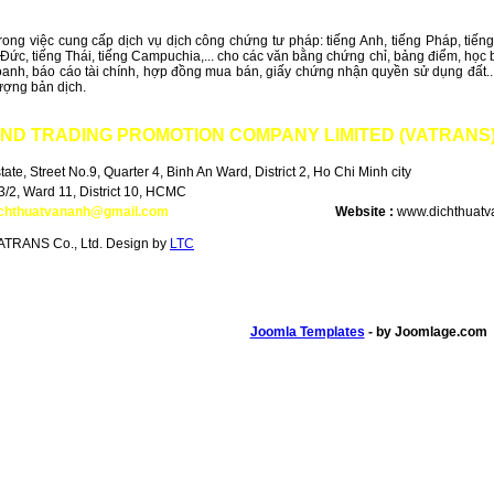
rong việc cung cấp dịch vụ dịch công chứng tư pháp: tiếng Anh, tiếng Pháp, tiến
g Đức, tiếng Thái, tiếng Campuchia,... cho các văn bằng chứng chỉ, bảng điểm, học 
anh, báo cáo tài chính, hợp đồng mua bán, giấy chứng nhận quyền sử dụng đất..
ượng bản dịch.
ND TRADING PROMOTION COMPANY LIMITED
(VATRANS
te, Street No.9, Quarter 4, Binh An Ward, District 2, Ho Chi Minh city
 3/2, Ward 11, District 10, HCMC
ichthuatvananh@gmail.com
Website :
www.dichthuatv
ATRANS Co., Ltd. Design by
LTC
Joomla Templates
- by Joomlage.com