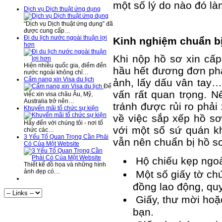
một số lý do nào đó làm 
Dịch vụ Dịch thuật ứng dụng
“Dịch vụ Dịch thuật ứng dụng” đã
được cung cấp…
Đi du lịch nước ngoài thuận lợi
Kinh nghiệm chuẩn bị
hơn
Khi nộp hồ sơ xin cấp
Hiện nhiều quốc gia, điểm đến
hầu hết đương đơn phả
nước ngoài không chỉ…
Cẩm nang xin Visa du lịch
ảnh, lấy dấu vân tay…
Để
vấn rất quan trọng. 
việc xin visa châu Âu, Mỹ,
Australia trở nên…
tránh được rủi ro phải
Khuyến mãi tổ chức sự kiện
về việc sắp xếp hồ sơ,
Hãy đến với chúng tôi - nơi tổ
với một số sứ quán k
chức các…
3 Yếu Tố Quan Trọng Cần Phải
vẫn nên chuẩn bị hồ sơ
Có Của Một Website
Hộ chiếu kẹp ngoài
Thiết kế đồ họa và những hình
ảnh đẹp có…
Một số giấy tờ ch
đồng lao động, quy
Giấy, thư mời hoặ
Visitor Statistics
bạn.