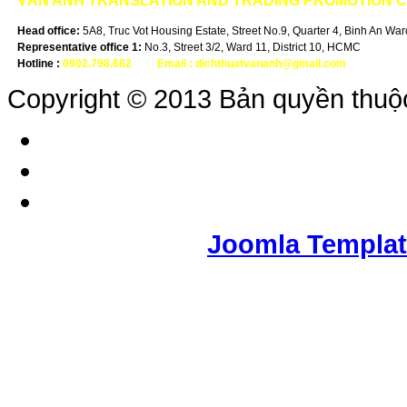
VÂN ANH
TRANSLATION AND TRADING PROMOTION 
Head office:
5A8, Truc Vot Housing Estate, Street No.9, Quarter 4, Binh An Ward,
Representative office 1:
No.3, Street 3/2, Ward 11, District 10, HCMC
Hotline :
0902.798.682
-
Email :
dichthuatvananh@gmail.com
Copyright © 2013 Bản quyền thuộ
Joomla Templa