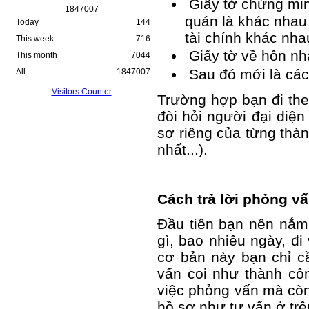
Giấy tờ chứng min
1
8
4
7
0
0
7
quán là khác nhau
Today
144
tài chính khác nha
This week
716
Giấy tờ về hôn nhâ
This month
7044
Sau đó mới là các 
All
1847007
Visitors Counter
Trường hợp bạn đi the
đòi hỏi người đại diệ
sơ riêng của từng thàn
nhất...).
Cách trả lời phỏng v
Đầu tiên bạn nên nắm 
gì, bao nhiêu ngày, đi 
cơ bản này bạn chỉ cầ
vấn coi như thành cô
việc phỏng vấn mà còn
hồ sơ như tư vấn ở trê