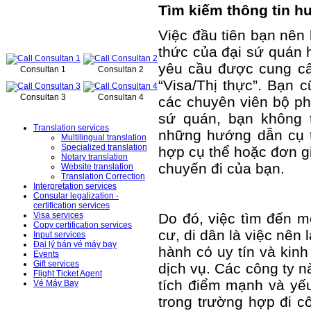
Tìm kiếm thông tin 
Online support
Việc đầu tiên bạn nên 
thức của đại sứ quán 
yêu cầu được cung c
Consultan 1
Consultan 2
“Visa/Thị thực”. Bạn c
Consultan 3
Consultan 4
các chuyên viên bộ phậ
Services
sứ quán, bạn không t
Translation services
những hướng dẫn cụ t
Multilingual translation
Specialized translation
hợp cụ thể hoặc đơn gi
Notary translation
chuyến đi của bạn.
Website translation
Translation Correction
Interpretation services
Consular legalization -
certification services
Do đó, việc tìm đến mộ
Visa services
Copy certification services
cư, di dân là việc nên
Input services
Đại lý bán vé máy bay
hành có uy tín và kinh
Events
Gift services
dịch vụ. Các công ty n
Flight Ticket Agent
tích điểm mạnh và yếu
Vé Máy Bay
trong trường hợp đi c
News – Events