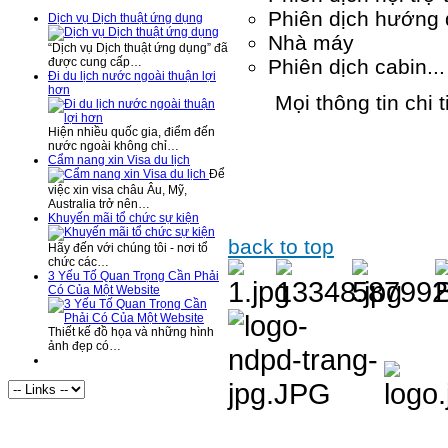
Phiên dịch hướng 
Dịch vụ Dịch thuật ứng dụng
Nhà máy
“Dịch vụ Dịch thuật ứng dụng” đã
Phiên dịch cabin...
được cung cấp…
Đi du lịch nước ngoài thuận lợi
hơn
Mọi thông tin chi t
Hiện nhiều quốc gia, điểm đến
nước ngoài không chỉ…
Cẩm nang xin Visa du lịch
Để
việc xin visa châu Âu, Mỹ,
Australia trở nên…
Khuyến mãi tổ chức sự kiện
back to top
Hãy đến với chúng tôi - nơi tổ
chức các…
3 Yếu Tố Quan Trọng Cần Phải
Có Của Một Website
Thiết kế đồ họa và những hình
ảnh đẹp có…
Visitor Statistics