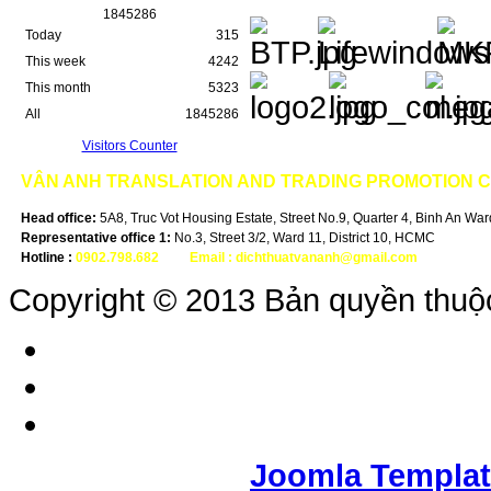
1
8
4
5
2
8
6
Today
315
This week
4242
This month
5323
All
1845286
Visitors Counter
VÂN ANH
TRANSLATION AND TRADING PROMOTION 
Head office:
5A8, Truc Vot Housing Estate, Street No.9, Quarter 4, Binh An Ward,
Representative office 1:
No.3, Street 3/2, Ward 11, District 10, HCMC
Hotline :
0902.798.682
-
Email :
dichthuatvananh@gmail.com
Copyright © 2013 Bản quyền thuộ
Joomla Templa