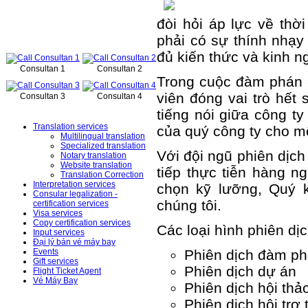
đòi hỏi áp lực về thời
Online support
phải có sự thính nhạy 
đủ kiến thức và kinh 
Consultan 1
Consultan 2
Trong cuộc đàm phán -
viên đóng vai trò hết
Consultan 3
Consultan 4
Services
tiếng nói giữa công ty
Translation services
của quý công ty cho m
Multilingual translation
Specialized translation
Với đội ngũ phiên dịch
Notary translation
Website translation
tiếp thực tiễn hàng n
Translation Correction
Interpretation services
chọn kỹ lưỡng, Quý 
Consular legalization -
chúng tôi.
certification services
Visa services
Copy certification services
Các loại hình phiên d
Input services
Đại lý bán vé máy bay
Phiên dịch đàm p
Events
Gift services
Phiên dịch dự án
Flight Ticket Agent
Vé Máy Bay
Phiên dịch hội thả
News – Events
Phiên dịch hội trợ 