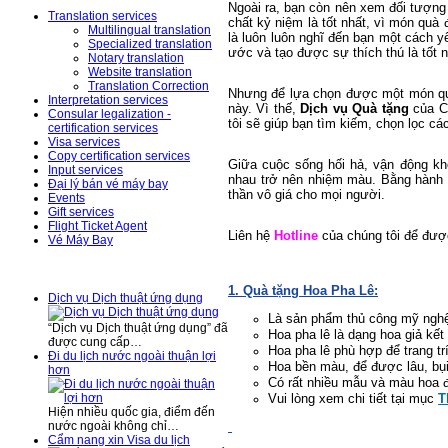
Ngoài ra, bạn còn nên xem đối tượng
Translation services
chất kỷ niệm là tốt nhất, vì món quà
Multilingual translation
là luôn luôn nghĩ đến bạn một cách 
Specialized translation
ước và tạo được sự thích thú là tốt n
Notary translation
Website translation
Translation Correction
Nhưng để lựa chọn được một món quà 
Interpretation services
này. Vì thế,
Dịch vụ Quà tặng
của C
Consular legalization -
tôi sẽ giúp bạn tìm kiếm, chọn lọc c
certification services
Visa services
Copy certification services
Giữa cuộc sống hối hả, vận động kh
Input services
nhau trở nên nhiệm màu. Bằng hành
Đại lý bán vé máy bay
thần vô giá cho mọi người.
Events
Gift services
Flight Ticket Agent
Liên hệ
Hotline
của chúng tôi để đượ
Vé Máy Bay
News – Events
1. Quà tặng Hoa Pha Lê:
Dịch vụ Dịch thuật ứng dụng
Là sản phẩm thủ công mỹ nghệ
“Dịch vụ Dịch thuật ứng dụng” đã
Hoa pha lê là dạng hoa giả kết
được cung cấp…
Hoa pha lê phù hợp để trang tr
Đi du lịch nước ngoài thuận lợi
Hoa bền màu, để được lâu, bụi
hơn
Có rất nhiều mẫu và màu hoa 
Vui lòng xem chi tiết tại mục
T
Hiện nhiều quốc gia, điểm đến
nước ngoài không chỉ…
Cẩm nang xin Visa du lịch