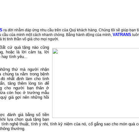
S
ra đời nhằm đáp ứng nhu cầu trên của Quý khách hàng. Chúng tôi sẽ giúp bạn t
VATRANS
yêu cầu của mình một cách nhanh chóng. Bằng hành động của mình,
luô
 trị tinh thần vô giá cho mọi người.
 Bất cứ quà tặng nào cũng
g, hoặc là lời cảm tạ, lời
 hay tình yêu...
à những thứ mà người nhận
ủa chúng ta nằm trong bệnh
 đó nhất định làm cho tinh
ấn, tăng thêm lòng tin để
ng cho người bạn thân ở
 đứa còn học ở trường mẫu
 quý giá gợi nên những hồi
ược đánh giá bằng số tiền
 khi lựa chọn quà tặng bạn
 tính nghệ thuật, tính ý nhị, tính kỷ niệm của nó, cố gắng sao cho món quà 
 thông thường.