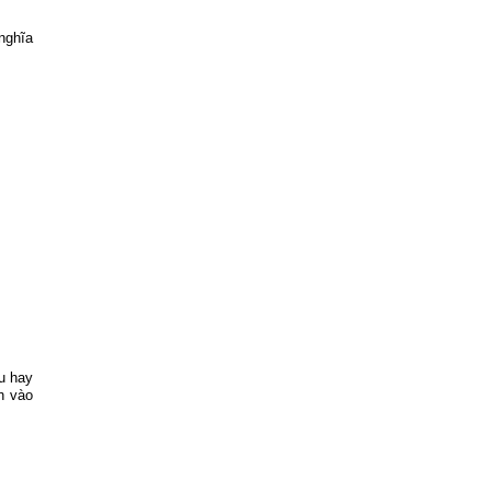
nghĩa
u hay
h vào