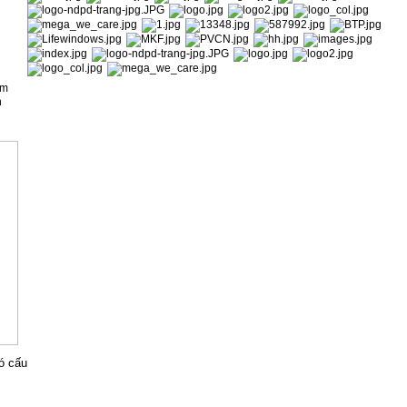
ìm
n
có cấu