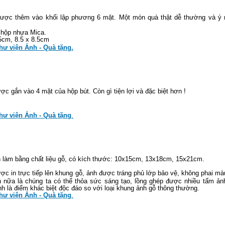
ược thêm vào khối lập phương 6 mặt. Một món quà thật dễ thường và ý 
 hộp nhựa Mica.
.5cm, 8.5 x 8.5cm
hư viện Ảnh - Quà tặng
.
c gắn vào 4 mặt của hộp bút. Còn gì tiện lợi và đặc biệt hơn !
hư viện Ảnh - Quà tặng
.
làm bằng chất liệu gỗ, có kích thước: 10x15cm, 13x18cm, 15x21cm.
c in trực tiếp lên khung gỗ, ảnh được tráng phủ lớp bảo vệ, không phai mà
 nữa là chúng ta có thể thỏa sức sáng tạo, lồng ghép được nhiều tấm ản
nh là điểm khác biệt độc đáo so với loại khung ảnh gỗ thông thường.
hư viện Ảnh - Quà tặng
.