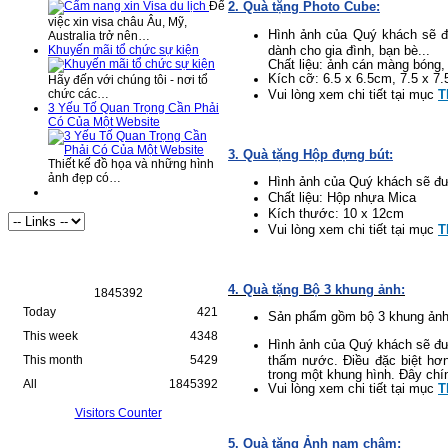
2. Quà tặng Photo Cube:
Để
việc xin visa châu Âu, Mỹ,
Hình ảnh của Quý khách sẽ đ
Australia trở nên…
dành cho gia đình, bạn bè...
Khuyến mãi tổ chức sự kiện
Chất liệu: ảnh cán màng bóng,
Kích cỡ: 6.5 x 6.5cm, 7.5 x 7
Hãy đến với chúng tôi - nơi tổ
Vui lòng xem chi tiết tại mục
T
chức các…
3 Yếu Tố Quan Trọng Cần Phải
Có Của Một Website
3. Quà tặng Hộp đựng bút:
Thiết kế đồ họa và những hình
ảnh đẹp có…
Hình ảnh của Quý khách sẽ đượ
Chất liệu: Hộp nhựa Mica
Kích thước: 10 x 12cm
Vui lòng xem chi tiết tại mục
T
Visitor Statistics
4. Quà tặng Bộ 3 khung ảnh:
1
8
4
5
3
9
2
Today
421
Sản phẩm gồm bộ 3 khung ảnh 
This week
4348
Hình ảnh của Quý khách sẽ đượ
thấm nước. Điều đặc biệt hơn
This month
5429
trong một khung hình. Đây chí
All
1845392
Vui lòng xem chi tiết tại mục
T
Visitors Counter
5. Quà tặng Ảnh nam châm: