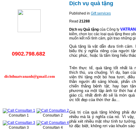
Dịch vụ quà tặng
Published in
Gift services
Read
21288
VATRAN
Dịch vụ Quà tặng
của Công ty
kiếm, chọn lọc các loại quà tặng theo 
muốn kết nối tình cảm, gửi trao những giá
Quà tặng là vật dẫn đưa tình cảm.
biểu thị ý nghĩa riêng của người tặn
0902.798.682
chúc phúc, hoặc là tấm lòng hiếu thảo
Trên thực tế, quà tặng tốt nhất l
thích thú, ưa chuộng. Ví dụ, bạn c
dichthuatvananh@gmail.com
viện thì tặng một bó hoa tươi, điều
thần người đó sảng khoái, phấn ch
chiến thắng bệnh tật; hay bạn tặ
phương xa một tập ảnh từ thời hai
giáo cũ, nhất định đó sẽ là món quà
Online support
ức tốt đẹp của thời thơ ấu...
Giá trị của quà tặng không phải đ
Consultan 1
Consultan 2
nhiều mà là ý nghĩa của nó. Vì vậy,
phải xét nhiều mặt như tính tư tưởng,
tứ đặc biệt, không rơi vào khuôn sáo
Consultan 3
Consultan 4
Services