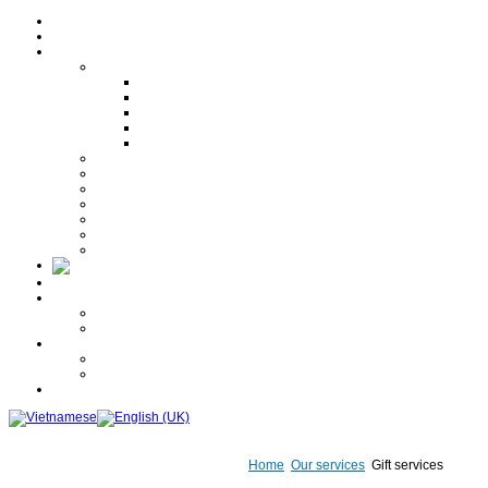
Home
About us
Our services
Translation services
Multilingual translation
Specialized translation
Notary translation
Website translation
Translation Correction
Interpretation services
Consular legalization - certification services
Visa services
Copy certification services
Input services
Events
Gift services
Promotion news
Free Quote
Career
Recruitment news
Application forms
Photo gallery
Gift
Others
Contact us
Home
Our services
Gift services
Hotline