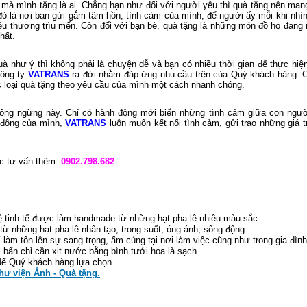
 mà mình tặng là ai. Chẳng hạn như đối với người yêu thì quà tặng nên mang
 đó là nơi bạn gửi gắm tâm hồn, tình cảm của mình, để người ấy mỗi khi nhìn
yêu thương trìu mến. Còn đối với bạn bè, quà tặng là những món đồ họ đang
hất.
như ý thì không phải là chuyện dễ và bạn có nhiều thời gian để thực hiện
ông ty
VATRANS
ra đời nhằm đáp ứng nhu cầu trên của Quý khách hàng. 
ác loại quà tặng theo yêu cầu của mình một cách nhanh chóng.
ông ngừng này. Chỉ có hành động mới biến những tình cảm giữa con ngườ
 động của mình,
VATRANS
luôn muốn kết nối tình cảm, gửi trao những giá tr
c tư vấn thêm:
0902.798.682
 tinh tế được làm handmade từ những hạt pha lê nhiều màu sắc.
 từ những hạt pha lê nhân tạo, trong suốt, óng ánh, sống động.
í làm tôn lên sự sang trọng, ấm cúng tại nơi làm việc cũng như trong gia đình
 bẩn chỉ cần xịt nước bằng bình tưới hoa là sạch.
để Quý khách hàng lựa chọn.
hư viện Ảnh - Quà tặng
.