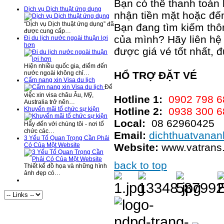
Bạn có thể thanh toán 
Dịch vụ Dịch thuật ứng dụng
nhận tiền mặt hoặc đến
“Dịch vụ Dịch thuật ứng dụng” đã
Bạn đang tìm kiếm thô
được cung cấp…
của mình? Hãy liên hệ
Đi du lịch nước ngoài thuận lợi
hơn
được giá vé tốt nhất, 
Hiện nhiều quốc gia, điểm đến
HỔ TRỢ ĐẶT VÉ
nước ngoài không chỉ…
Cẩm nang xin Visa du lịch
Để
việc xin visa châu Âu, Mỹ,
Hotline 1:
0902 798 6
Australia trở nên…
Hotline 2:
0938 300 6
Khuyến mãi tổ chức sự kiện
Local:
08 62960425
Hãy đến với chúng tôi - nơi tổ
chức các…
Email:
dichthuatvana
3 Yếu Tố Quan Trọng Cần Phải
Website:
www.vatrans.
Có Của Một Website
back to top
Thiết kế đồ họa và những hình
ảnh đẹp có…
Visitor Statistics