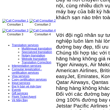
nội, cùng nhiều dịch v
máy bay của bất kỳ hã
Online support
khách sạn nào trên toà
Consultan 1
Consultan 2
Với đội ngũ nhân sự t
Consultan 3
Consultan 4
Services
nghiệp luôn làm hài l
Translation services
đường bay đẹp, tối ưu 
Multilingual translation
Chúng tôi hợp tác với 
Specialized translation
Notary translation
hãng hàng không giá rẻ: 
Website translation
Translation Correction
Tiger Airways, Air Meko
Interpretation services
American Airlines, Brit
Consular legalization -
certification services
easyJet, Emirates, Kore
Visa services
Copy certification services
Qatar Airways, Qantas a
Input services
Đại lý bán vé máy bay
hãng hàng không khác
Events
Đối với các đường ba
Gift services
Flight Ticket Agent
ứng 100% đường bay c
Vé Máy Bay
Jetstar Pacific Airlines 
News – Events