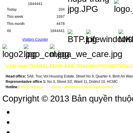
1
8
4
4
4
4
1
Today
204
This week
3397
This month
4478
All
1844441
Visitors Counter
VÂN ANH
TRANSLATION AND TRADING PROMOTION 
Head office:
5A8, Truc Vot Housing Estate, Street No.9, Quarter 4, Binh An Ward,
Representative office 1:
No.3, Street 3/2, Ward 11, District 10, HCMC
Hotline :
0902.798.682
-
Email :
dichthuatvananh@gmail.com
Copyright © 2013 Bản quyền thuộ