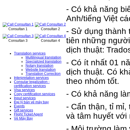
- Có khả năng biê
Online support
Anh/tiếng Việt c
- Sử dụng thành t
Consultan 1
Consultan 2
tiên những người
Consultan 3
Consultan 4
Services
dịch thuật: Trados,
Translation services
Multilingual translation
- Có ít nhất 01 n
Specialized translation
Notary translation
dịch thuật. Có k
Website translation
Translation Correction
Interpretation services
theo nhóm tốt.
Consular legalization -
certification services
Visa services
- Có khả năng làm
Copy certification services
Input services
Đại lý bán vé máy bay
- Cẩn thận, tỉ mỉ
Events
Gift services
và tâm huyết với
Flight Ticket Agent
Vé Máy Bay
- Môi trường làm 
News – Events