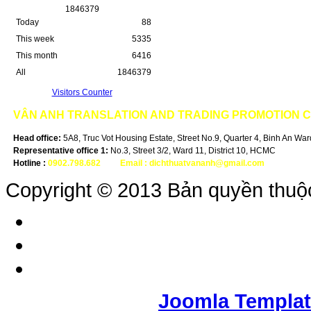
1
8
4
6
3
7
9
Today
88
This week
5335
This month
6416
All
1846379
Visitors Counter
VÂN ANH
TRANSLATION AND TRADING PROMOTION 
Head office:
5A8, Truc Vot Housing Estate, Street No.9, Quarter 4, Binh An Ward,
Representative office 1:
No.3, Street 3/2, Ward 11, District 10, HCMC
Hotline :
0902.798.682
-
Email :
dichthuatvananh@gmail.com
Copyright © 2013 Bản quyền thuộ
Joomla Templa