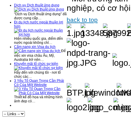
Dịch vụ Dịch thuật ứng dụng
nghiệp, có cơ hội
“Dịch vụ Dịch thuật ứng dụng” đã
được cung cấp…
back to top
Đi du lịch nước ngoài thuận lợi
hơn
Hiện nhiều quốc gia, điểm đến
nước ngoài không chỉ…
Cẩm nang xin Visa du lịch
Để
việc xin visa châu Âu, Mỹ,
Australia trở nên…
Khuyến mãi tổ chức sự kiện
Hãy đến với chúng tôi - nơi tổ
chức các…
3 Yếu Tố Quan Trọng Cần Phải
Có Của Một Website
Thiết kế đồ họa và những hình
ảnh đẹp có…
Visitor Statistics