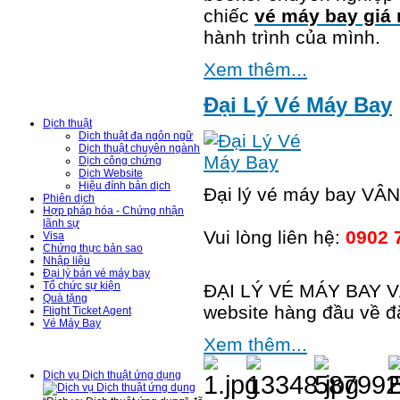
chiếc
vé máy bay giá 
hành trình của mình.
Hỗ Trợ Trực Tuyến
Xem thêm...
Danh Mục Dịch
Vụ
Đại Lý Vé Máy Bay
Dịch thuật
Dịch thuật đa ngôn ngữ
Dịch thuật chuyên ngành
Dịch công chứng
Dịch Website
Hiệu đính bản dịch
Đại lý vé máy bay VÂ
Phiên dịch
Hợp pháp hóa - Chứng nhận
lãnh sự
Vui lòng liên hệ:
0902 
Visa
Chứng thực bản sao
Nhập liệu
Đại lý bán vé máy bay
Tổ chức sự kiện
ĐẠI LÝ VÉ MÁY BAY VÂ
Quà tặng
website hàng đầu về đ
Flight Ticket Agent
Vé Máy Bay
Xem thêm...
Tin Tức - Sự Kiện
Dịch vụ Dịch thuật ứng dụng