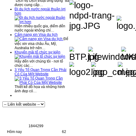
“Dịch vụ Dịch thuật ứng dụng” đã
được cung cấp…
Đi du lịch nước ngoài thuận lợi
hơn
Hiện nhiều quốc gia, điểm đến
nước ngoài không chỉ…
Cẩm nang xin Visa du lịch
Để
việc xin visa châu Âu, Mỹ,
Australia trở nên…
Khuyến mãi tổ chức sự kiện
Hãy đến với chúng tôi - nơi tổ
chức các…
3 Yếu Tố Quan Trọng Cần Phải
Có Của Một Website
Thiết kế đồ họa và những hình
ảnh đẹp có…
Thống Kê Truy Cập
1
8
4
4
2
9
9
Hôm nay
62