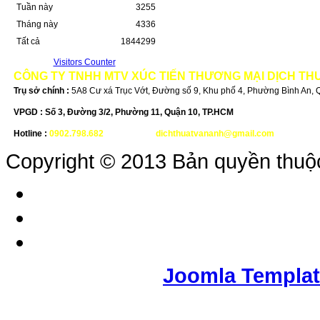
Tuần này
3255
Tháng này
4336
Tất cả
1844299
Visitors Counter
CÔNG TY TNHH MTV XÚC TIẾN THƯƠNG MẠI DỊCH TH
Trụ sở chính :
5A8 Cư xá Trục Vớt, Đường số 9, Khu phố 4, Phường Bình An,
VPGD :
Số 3, Đường 3/2, Phường 11, Quận 10, TP.HCM
Hotline :
0902.798.682
-
Email :
dichthuatvananh@gmail.com
Copyright © 2013 Bản quyền thuộ
Joomla Templa