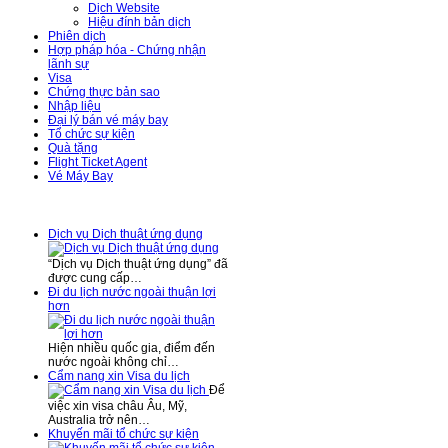
Dịch Website
Hiệu đính bản dịch
Phiên dịch
Hợp pháp hóa - Chứng nhận
lãnh sự
Visa
Chứng thực bản sao
Nhập liệu
Đại lý bán vé máy bay
Tổ chức sự kiện
Quà tặng
Flight Ticket Agent
Vé Máy Bay
Tin Tức - Sự Kiện
Dịch vụ Dịch thuật ứng dụng
“Dịch vụ Dịch thuật ứng dụng” đã
được cung cấp…
Đi du lịch nước ngoài thuận lợi
hơn
Hiện nhiều quốc gia, điểm đến
nước ngoài không chỉ…
Cẩm nang xin Visa du lịch
Để
việc xin visa châu Âu, Mỹ,
Australia trở nên…
Khuyến mãi tổ chức sự kiện