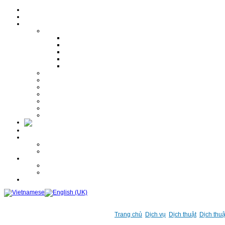
Trang chủ
Giới thiệu
Dịch vụ
Dịch thuật
Dịch thuật đa ngôn ngữ
Dịch thuật chuyên ngành
Dịch công chứng
Dịch Website
Hiệu đính bản dịch
Phiên dịch
Hợp pháp hóa - Chứng nhận lãnh sự
Visa
Chứng thực bản sao
Nhập liệu
Tổ chức sự kiện
Quà tặng
Tin khuyến mãi
Báo giá
Tuyển dụng
Thông tin tuyển dụng
Mẫu đơn dự tuyển
Thư viện ảnh
Quà tặng
Khác
Liên hệ
Trang chủ
Dịch vụ
Dịch thuật
Dịch thu
Hotline