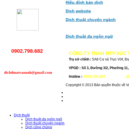
Hiệu đính bản dịch
Dịch website
Dịch thuật chuyên ngành
Dịch thuật đa ngôn ngữ
0902.798.682
CÔNG TY TNHH MTV XÚC 
Trụ sở chính :
5A8 Cư xá Trục Vớt, Đ
VPGD :
Số 3, Đường 3/2, Phường 11
dichthuatvananh@gmail.com
Hotline :
0902.798.682
-
Email :
d
Copyright © 2013 Bản quyền thuộc về V
Hỗ Trợ Trực Tuyến
Danh Mục Dịch
Vụ
Dịch thuật
Dịch thuật đa ngôn ngữ
Dịch thuật chuyên ngành
Dịch công chứng