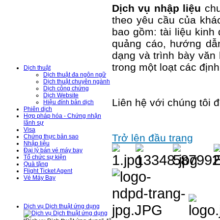
Dịch vụ nhập liệu
chu
theo yêu cầu của khác
bao gồm: tài liệu kinh 
Hỗ Trợ Trực Tuyến
quảng cáo, hướng dẫn
Danh Mục Dịch
dạng và trình bày văn 
Vụ
trong một loạt các định
Dịch thuật
Dịch thuật đa ngôn ngữ
Dịch thuật chuyên ngành
Dịch công chứng
Dịch Website
Liên hệ với chúng tôi đ
Hiệu đính bản dịch
Phiên dịch
Hợp pháp hóa - Chứng nhận
lãnh sự
Visa
Trở lên đầu trang
Chứng thực bản sao
Nhập liệu
Đại lý bán vé máy bay
Tổ chức sự kiện
Quà tặng
Flight Ticket Agent
Vé Máy Bay
Tin Tức - Sự Kiện
Dịch vụ Dịch thuật ứng dụng