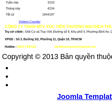
Tuần này
3153
Tháng này
4234
Tất cả
1844197
Visitors Counter
CÔNG TY TNHH MTV XÚC TIẾN THƯƠNG MẠI DỊCH TH
Trụ sở chính :
5A8 Cư xá Trục Vớt, Đường số 9, Khu phố 4, Phường Bình An,
VPGD :
Số 3, Đường 3/2, Phường 11, Quận 10, TP.HCM
Hotline :
0902.798.682
-
Email :
dichthuatvananh@gmail.com
Copyright © 2013 Bản quyền thuộ
Joomla Templa