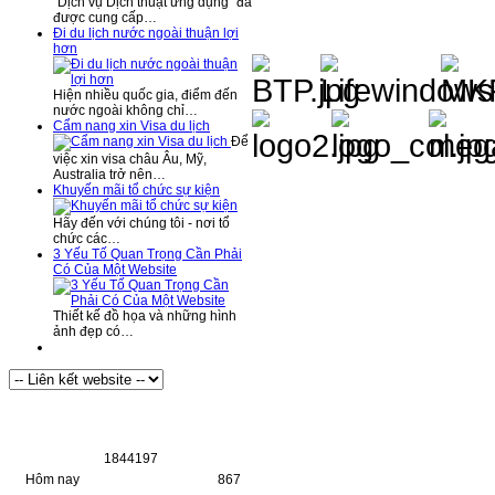
“Dịch vụ Dịch thuật ứng dụng” đã
được cung cấp…
Đi du lịch nước ngoài thuận lợi
hơn
Hiện nhiều quốc gia, điểm đến
nước ngoài không chỉ…
Cẩm nang xin Visa du lịch
Để
việc xin visa châu Âu, Mỹ,
Australia trở nên…
Khuyến mãi tổ chức sự kiện
Hãy đến với chúng tôi - nơi tổ
chức các…
3 Yếu Tố Quan Trọng Cần Phải
Có Của Một Website
Thiết kế đồ họa và những hình
ảnh đẹp có…
Thống Kê Truy Cập
1
8
4
4
1
9
7
Hôm nay
867