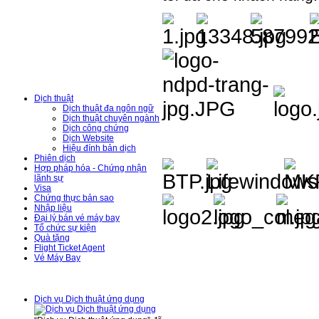
Hỗ Trợ Trực Tuyến
Danh Mục Dịch
Vụ
Dịch thuật
Dịch thuật đa ngôn ngữ
Dịch thuật chuyên ngành
Dịch công chứng
Dịch Website
Hiệu đính bản dịch
Phiên dịch
Hợp pháp hóa - Chứng nhận
lãnh sự
Visa
Chứng thực bản sao
Nhập liệu
Đại lý bán vé máy bay
Tổ chức sự kiện
Quà tặng
Flight Ticket Agent
Vé Máy Bay
Tin Tức - Sự Kiện
Dịch vụ Dịch thuật ứng dụng