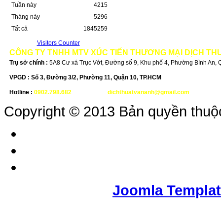
Tuần này
4215
Tháng này
5296
Tất cả
1845259
Visitors Counter
CÔNG TY TNHH MTV XÚC TIẾN THƯƠNG MẠI DỊCH TH
Trụ sở chính :
5A8 Cư xá Trục Vớt, Đường số 9, Khu phố 4, Phường Bình An,
VPGD :
Số 3, Đường 3/2, Phường 11, Quận 10, TP.HCM
Hotline :
0902.798.682
-
Email :
dichthuatvananh@gmail.com
Copyright © 2013 Bản quyền thuộ
Joomla Templa