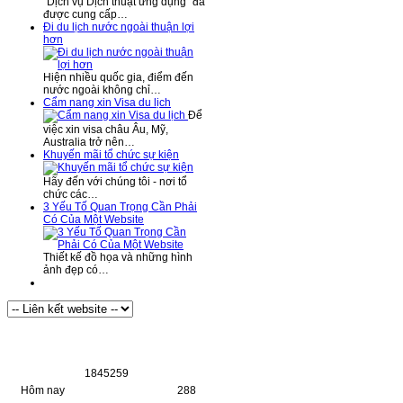
“Dịch vụ Dịch thuật ứng dụng” đã
được cung cấp…
Đi du lịch nước ngoài thuận lợi
hơn
Hiện nhiều quốc gia, điểm đến
nước ngoài không chỉ…
Cẩm nang xin Visa du lịch
Để
việc xin visa châu Âu, Mỹ,
Australia trở nên…
Khuyến mãi tổ chức sự kiện
Hãy đến với chúng tôi - nơi tổ
chức các…
3 Yếu Tố Quan Trọng Cần Phải
Có Của Một Website
Thiết kế đồ họa và những hình
ảnh đẹp có…
Thống Kê Truy Cập
1
8
4
5
2
5
9
Hôm nay
288