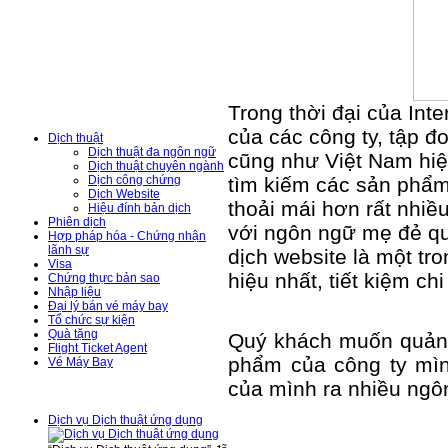
Hỗ Trợ Trực Tuyến
Danh Mục Dịch
Trong thời đại của Int
Vụ
của các công ty, tập đo
Dịch thuật
Dịch thuật đa ngôn ngữ
cũng như Việt Nam hiệ
Dịch thuật chuyên ngành
tìm kiếm các sản phẩm,
Dịch công chứng
Dịch Website
thoải mái hơn rất nhiề
Hiệu đính bản dịch
Phiên dịch
với ngôn ngữ mẹ đẻ qu
Hợp pháp hóa - Chứng nhận
lãnh sự
dịch website là một tr
Visa
hiệu nhất, tiết kiệm ch
Chứng thực bản sao
Nhập liệu
Đại lý bán vé máy bay
Tổ chức sự kiện
Quà tặng
Quý khách muốn quảng
Flight Ticket Agent
phẩm của công ty mìn
Vé Máy Bay
của mình ra nhiều ngôn
Tin Tức - Sự Kiện
Dịch vụ Dịch thuật ứng dụng