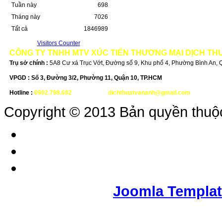
Tuần này
698
Tháng này
7026
Tất cả
1846989
Visitors Counter
CÔNG TY TNHH MTV XÚC TIẾN THƯƠNG MẠI DỊCH TH
Trụ sở chính :
5A8 Cư xá Trục Vớt, Đường số 9, Khu phố 4, Phường Bình An,
VPGD :
Số 3, Đường 3/2, Phường 11, Quận 10, TP.HCM
Hotline :
0902.798.682
-
Email :
dichthuatvananh@gmail.com
Copyright © 2013 Bản quyền thuộ
Joomla Templa