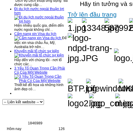
“Dịch vụ Dịch thuật ứng dụng” đã
Hãy tin tưởng và 
được cung cấp…
Đi du lịch nước ngoài thuận lợi
Trở lên đầu trang
hơn
Hiện nhiều quốc gia, điểm đến
nước ngoài không chỉ…
Cẩm nang xin Visa du lịch
Để
việc xin visa châu Âu, Mỹ,
Australia trở nên…
Khuyến mãi tổ chức sự kiện
Hãy đến với chúng tôi - nơi tổ
chức các…
3 Yếu Tố Quan Trọng Cần Phải
Có Của Một Website
Thiết kế đồ họa và những hình
ảnh đẹp có…
Thống Kê Truy Cập
1
8
4
6
9
8
9
Hôm nay
126