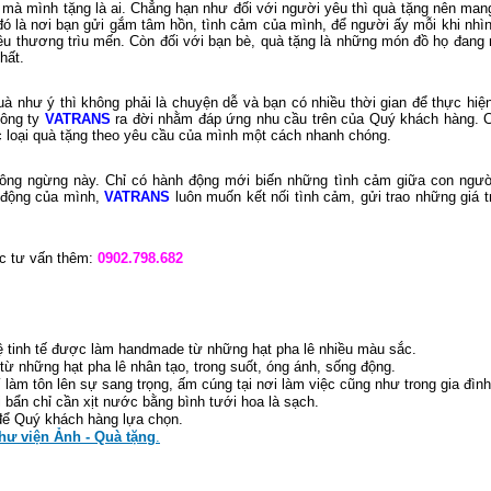
 mà mình tặng là ai. Chẳng hạn như đối với người yêu thì quà tặng nên mang
 đó là nơi bạn gửi gắm tâm hồn, tình cảm của mình, để người ấy mỗi khi nhìn
yêu thương trìu mến. Còn đối với bạn bè, quà tặng là những món đồ họ đang
hất.
như ý thì không phải là chuyện dễ và bạn có nhiều thời gian để thực hiện
ông ty
VATRANS
ra đời nhằm đáp ứng nhu cầu trên của Quý khách hàng. 
ác loại quà tặng theo yêu cầu của mình một cách nhanh chóng.
ông ngừng này. Chỉ có hành động mới biến những tình cảm giữa con ngườ
 động của mình,
VATRANS
luôn muốn kết nối tình cảm, gửi trao những giá tr
c tư vấn thêm:
0902.798.682
 tinh tế được làm handmade từ những hạt pha lê nhiều màu sắc.
 từ những hạt pha lê nhân tạo, trong suốt, óng ánh, sống động.
í làm tôn lên sự sang trọng, ấm cúng tại nơi làm việc cũng như trong gia đình
 bẩn chỉ cần xịt nước bằng bình tưới hoa là sạch.
để Quý khách hàng lựa chọn.
hư viện Ảnh - Quà tặng
.