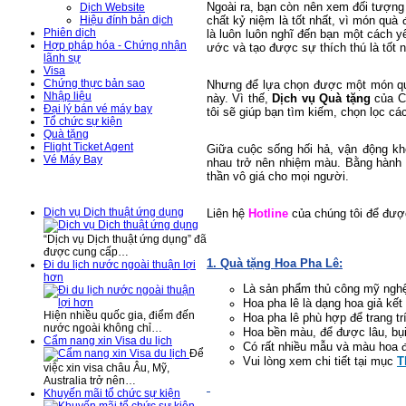
Ngoài ra, bạn còn nên xem đối tượng
Dịch Website
chất kỷ niệm là tốt nhất, vì món quà
Hiệu đính bản dịch
Phiên dịch
là luôn luôn nghĩ đến bạn một cách 
Hợp pháp hóa - Chứng nhận
ước và tạo được sự thích thú là tốt n
lãnh sự
Visa
Chứng thực bản sao
Nhưng để lựa chọn được một món quà 
Nhập liệu
này. Vì thế,
Dịch vụ Quà tặng
của C
Đại lý bán vé máy bay
tôi sẽ giúp bạn tìm kiếm, chọn lọc c
Tổ chức sự kiện
Quà tặng
Flight Ticket Agent
Giữa cuộc sống hối hả, vận động kh
Vé Máy Bay
nhau trở nên nhiệm màu. Bằng hành
thần vô giá cho mọi người.
Tin Tức - Sự Kiện
Dịch vụ Dịch thuật ứng dụng
Liên hệ
Hotline
của chúng tôi để đượ
“Dịch vụ Dịch thuật ứng dụng” đã
được cung cấp…
1. Quà tặng Hoa Pha Lê:
Đi du lịch nước ngoài thuận lợi
hơn
Là sản phẩm thủ công mỹ nghệ
Hoa pha lê là dạng hoa giả kết
Hiện nhiều quốc gia, điểm đến
Hoa pha lê phù hợp để trang tr
nước ngoài không chỉ…
Hoa bền màu, để được lâu, bụi
Cẩm nang xin Visa du lịch
Có rất nhiều mẫu và màu hoa 
Để
Vui lòng xem chi tiết tại mục
T
việc xin visa châu Âu, Mỹ,
Australia trở nên…
Khuyến mãi tổ chức sự kiện