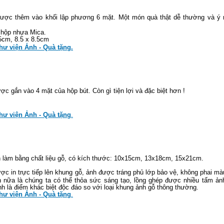
ược thêm vào khối lập phương 6 mặt. Một món quà thật dễ thường và ý 
 hộp nhựa Mica.
.5cm, 8.5 x 8.5cm
hư viện Ảnh - Quà tặng
.
c gắn vào 4 mặt của hộp bút. Còn gì tiện lợi và đặc biệt hơn !
hư viện Ảnh - Quà tặng
.
làm bằng chất liệu gỗ, có kích thước: 10x15cm, 13x18cm, 15x21cm.
c in trực tiếp lên khung gỗ, ảnh được tráng phủ lớp bảo vệ, không phai mà
 nữa là chúng ta có thể thỏa sức sáng tạo, lồng ghép được nhiều tấm ản
nh là điểm khác biệt độc đáo so với loại khung ảnh gỗ thông thường.
hư viện Ảnh - Quà tặng
.