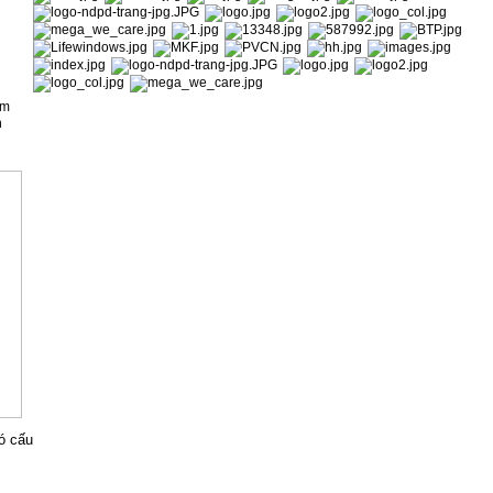
ìm
n
có cấu