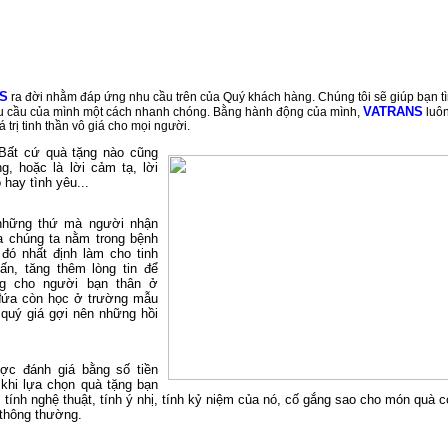
S
ra đời nhằm đáp ứng nhu cầu trên của Quý khách hàng. Chúng tôi sẽ giúp bạn t
VATRANS
yêu cầu của mình một cách nhanh chóng. Bằng hành động của mình,
luô
 trị tinh thần vô giá cho mọi người.
 Bất cứ quà tặng nào cũng
g, hoặc là lời cảm tạ, lời
 hay tình yêu...
à những thứ mà người nhận
ủa chúng ta nằm trong bệnh
 đó nhất định làm cho tinh
ấn, tăng thêm lòng tin để
ng cho người bạn thân ở
 đứa còn học ở trường mẫu
 quý giá gợi nên những hồi
ược đánh giá bằng số tiền
 khi lựa chọn quà tặng bạn
 tính nghệ thuật, tính ý nhị, tính kỷ niệm của nó, cố gắng sao cho món quà 
 thông thường.