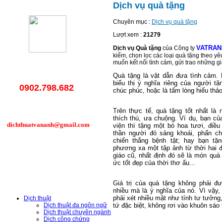
Dịch vụ quà tặng
Chuyên mục :
Dịch vụ quà tặng
Lượt xem :
21279
VATRAN
Dịch vụ Quà tặng
của Công ty
kiếm, chọn lọc các loại quà tặng theo 
muốn kết nối tình cảm, gửi trao những giá
Quà tặng là vật dẫn đưa tình cảm.
biểu thị ý nghĩa riêng của người tặn
0902.798.682
chúc phúc, hoặc là tấm lòng hiếu thảo
Trên thực tế, quà tặng tốt nhất l
thích thú, ưa chuộng. Ví dụ, bạn c
dichthuatvananh@gmail.com
viện thì tặng một bó hoa tươi, điều
thần người đó sảng khoái, phấn ch
chiến thắng bệnh tật; hay bạn tặ
phương xa một tập ảnh từ thời hai
giáo cũ, nhất định đó sẽ là món quà
Hỗ Trợ Trực Tuyến
ức tốt đẹp của thời thơ ấu...
Danh Mục Dịch
Giá trị của quà tặng không phải đ
Vụ
nhiều mà là ý nghĩa của nó. Vì vậy,
phải xét nhiều mặt như tính tư tưởng,
Dịch thuật
tứ đặc biệt, không rơi vào khuôn sáo
Dịch thuật đa ngôn ngữ
Dịch thuật chuyên ngành
Dịch công chứng