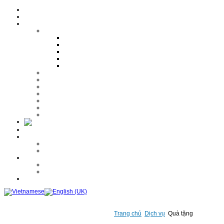
Trang chủ
Giới thiệu
Dịch vụ
Dịch thuật
Dịch thuật đa ngôn ngữ
Dịch thuật chuyên ngành
Dịch công chứng
Dịch Website
Hiệu đính bản dịch
Phiên dịch
Hợp pháp hóa - Chứng nhận lãnh sự
Visa
Chứng thực bản sao
Nhập liệu
Tổ chức sự kiện
Quà tặng
Tin khuyến mãi
Báo giá
Tuyển dụng
Thông tin tuyển dụng
Mẫu đơn dự tuyển
Thư viện ảnh
Quà tặng
Khác
Liên hệ
Trang chủ
Dịch vụ
Quà tặng
Hotline