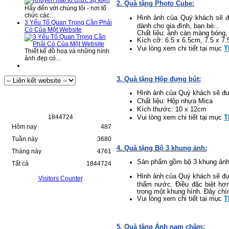
2. Quà tặng Photo Cube:
Hãy đến với chúng tôi - nơi tổ
chức các…
Hình ảnh của Quý khách sẽ đ
3 Yếu Tố Quan Trọng Cần Phải
dành cho gia đình, bạn bè...
Có Của Một Website
Chất liệu: ảnh cán màng bóng,
Kích cỡ: 6.5 x 6.5cm, 7.5 x 7
Vui lòng xem chi tiết tại mục
T
Thiết kế đồ họa và những hình
ảnh đẹp có…
3. Quà tặng Hộp đựng bút:
Hình ảnh của Quý khách sẽ đượ
Thống Kê Truy Cập
Chất liệu: Hộp nhựa Mica
Kích thước: 10 x 12cm
Vui lòng xem chi tiết tại mục
T
1
8
4
4
7
2
4
Hôm nay
487
Tuần này
3680
4. Quà tặng Bộ 3 khung ảnh:
Tháng này
4761
Sản phẩm gồm bộ 3 khung ảnh 
Tất cả
1844724
Hình ảnh của Quý khách sẽ đượ
Visitors Counter
thấm nước. Điều đặc biệt hơn
trong một khung hình. Đây chí
Vui lòng xem chi tiết tại mục
T
5. Quà tặng Ảnh nam châm: