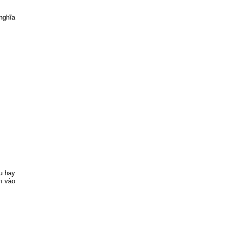
nghĩa
u hay
h vào