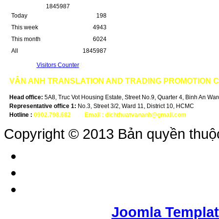
1
8
4
5
9
8
7
Today
198
This week
4943
This month
6024
All
1845987
Visitors Counter
VÂN ANH
TRANSLATION AND TRADING PROMOTION 
Head office:
5A8, Truc Vot Housing Estate, Street No.9, Quarter 4, Binh An Ward,
Representative office 1:
No.3, Street 3/2, Ward 11, District 10, HCMC
Hotline :
0902.798.682
-
Email :
dichthuatvananh@gmail.com
Copyright © 2013 Bản quyền thuộ
Joomla Templa