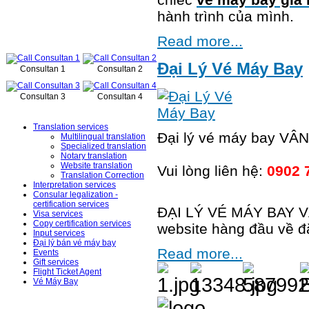
hành trình của mình.
Online support
Read more...
Đại Lý Vé Máy Bay
Consultan 1
Consultan 2
Consultan 3
Consultan 4
Services
Translation services
Đại lý vé máy bay VÂ
Multilingual translation
Specialized translation
Notary translation
Website translation
Vui lòng liên hệ:
0902 
Translation Correction
Interpretation services
Consular legalization -
certification services
ĐẠI LÝ VÉ MÁY BAY VÂ
Visa services
Copy certification services
website hàng đầu về đ
Input services
Đại lý bán vé máy bay
Read more...
Events
Gift services
Flight Ticket Agent
Vé Máy Bay
News – Events